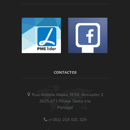
CONTACTOS
Rua António Aleixo, Nº20, Armazém 2
2625-072 Póvoa Santa Iria
Portugal
(+351) 219 531 329