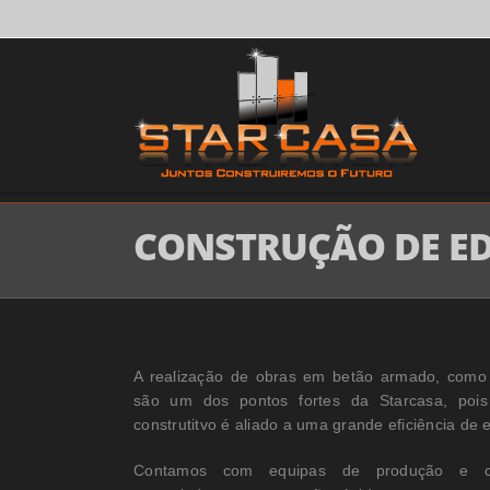
CONSTRUÇÃO DE ED
A realização de obras em betão armado, como m
são um dos pontos fortes da Starcasa, pois
construtitvo é aliado a uma grande eficiência de
Contamos com equipas de produção e con