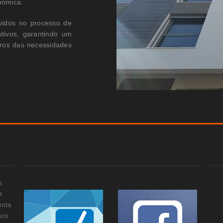
nómica.
idos no processo de
utivos, garantindo um
tros das necessidades
s
r.
onta
sos