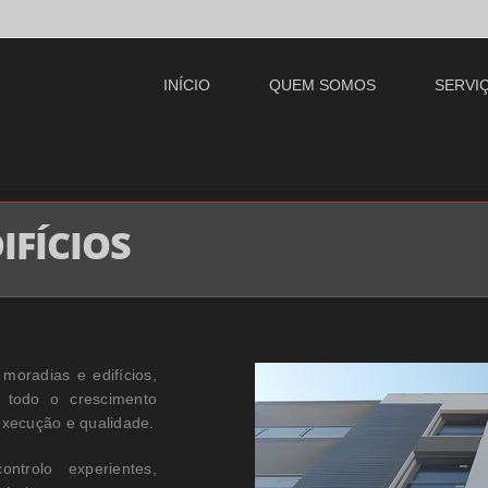
INÍCIO
QUEM SOMOS
SERVI
IFÍCIOS
oradias e edifícios,
 todo o crescimento
 execução e qualidade.
trolo experientes,