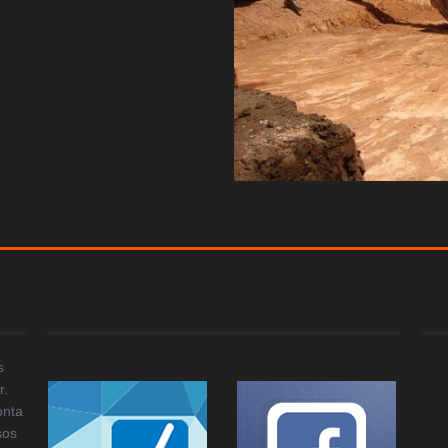
s
r.
onta
sos