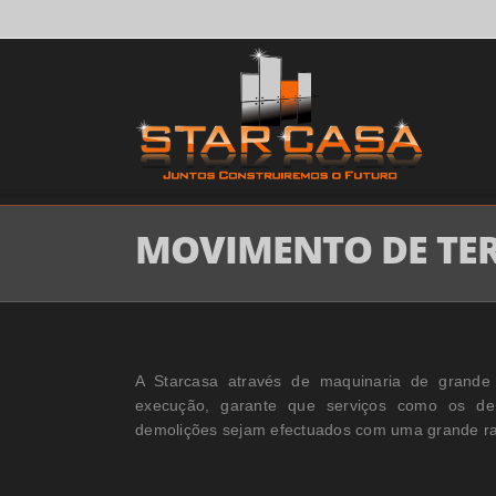
MOVIMENTO DE TE
A Starcasa através de maquinaria de grande
execução, garante que serviços como os de 
demolições sejam efectuados com uma grande rap