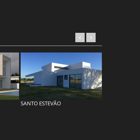
‹
›
SANTO ESTEVÃO
QUINTA MAR